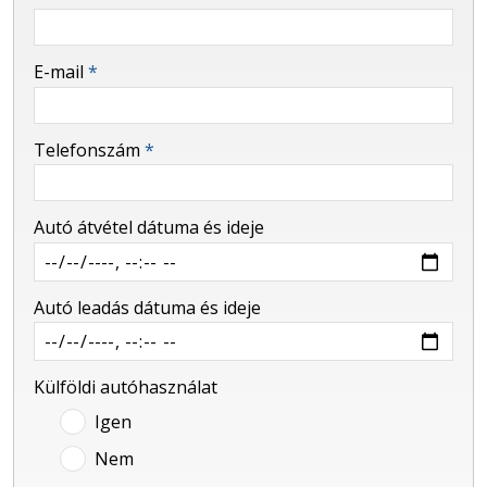
-
E-mail
*
-
Telefonszám
*
-
Autó átvétel dátuma és ideje
-
Autó leadás dátuma és ideje
-
Külföldi autóhasználat
Igen
Nem