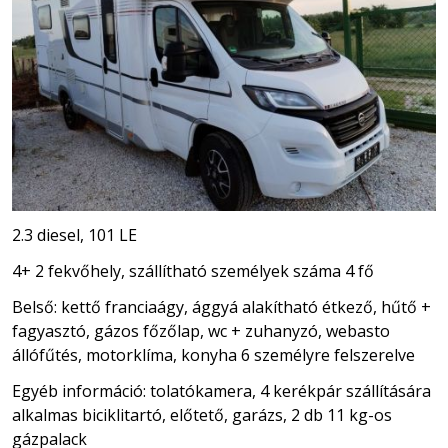
2.3 diesel, 101 LE
4+ 2 fekvőhely, szállítható személyek száma 4 fő
Belső: kettő franciaágy, ággyá alakítható étkező, hűtő +
fagyasztó, gázos főzőlap, wc + zuhanyzó, webasto
állófűtés, motorklíma, konyha 6 személyre felszerelve
Egyéb információ: tolatókamera, 4 kerékpár szállítására
alkalmas biciklitartó, előtető, garázs, 2 db 11 kg-os
gázpalack