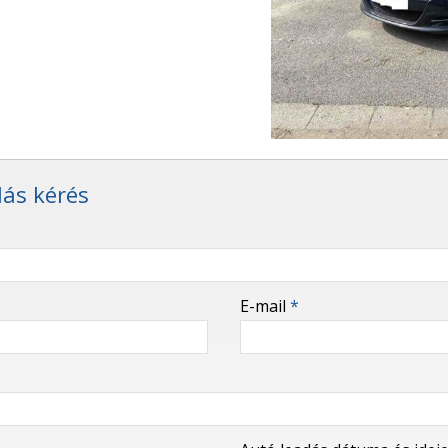
lás kérés
E-mail
*