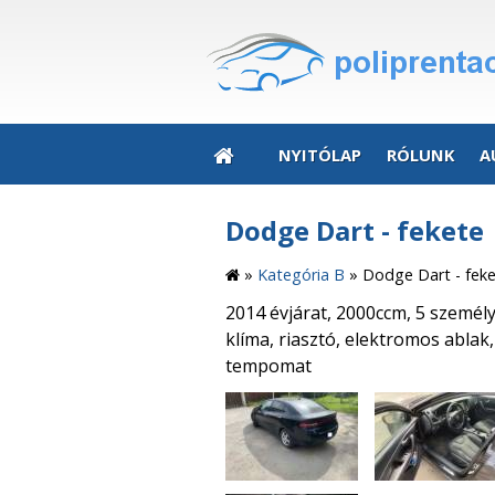
NYITÓLAP
RÓLUNK
A
Dodge Dart - fekete
»
Kategória B
»
Dodge Dart - fek
2014 évjárat, 2000ccm, 5 személ
klíma, riasztó, elektromos ablak
tempomat