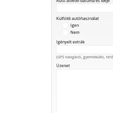
Autó átvétel dátuma és ideje
-
Külföldi autóhasználat
Igen
Nem
-
-
Igényelt extrák
(GPS navigáció, gyermekülés, tet
Üzenet