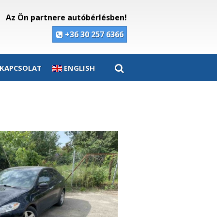
Az Ön partnere autóbérlésben!
+36 30 257 6366
KAPCSOLAT
ENGLISH