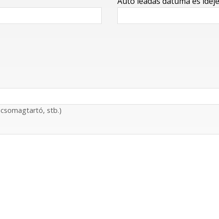
Autó leadás dátuma és idej
őcsomagtartó, stb.)