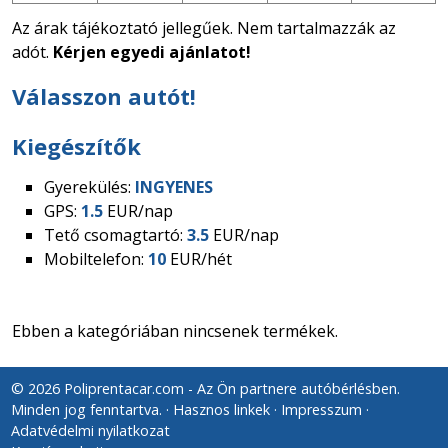
Az árak tájékoztató jellegűek. Nem tartalmazzák az
adót.
Kérjen egyedi ajánlatot!
Válasszon autót!
Kiegészítők
Gyerekülés:
INGYENES
GPS:
1.5
EUR/nap
Tető csomagtartó:
3.5
EUR/nap
Mobiltelefon:
10
EUR/hét
Ebben a kategóriában nincsenek termékek.
© 2026 Poliprentacar.com - Az Ön partnere autóbérlésben.
Minden jog fenntartva.
Hasznos linkek
Impresszum
Adatvédelmi nyilatkozat