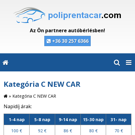
Az Ön partnere autóbérlésben!
+36 30 257 6366
Kategória C NEW CAR
»
Kategória C NEW CAR
Napidíj árak:
1-4 nap
5-8 nap
9-14 nap
15-30 nap
31- nap
100 €
92 €
86 €
80 €
70 €